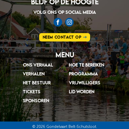
Blijf op de hoogte
VOLG ONS OP SOCIAL MEDIA
Neem contact op
Menu
ONS VERHAAL
HOE TE BEREIKEN
VERHALEN
PROGRAMMA
HET BESTUUR
VRIJWILLIGERS
TICKETS
LID WORDEN
SPONSOREN
© 2026 Gondelvaart Belt-Schutsloot.