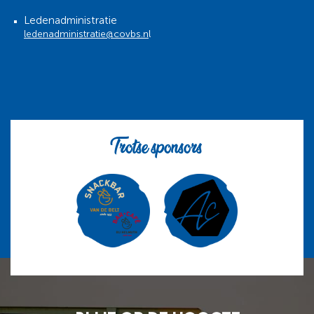
Ledenadministratie
ledenadministratie@covbs.n
l
Trotse sponsors